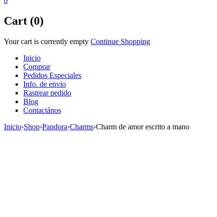
0
Cart (0)
Your cart is currently empty
Continue Shopping
Inicio
Comprar
Pedidos Especiales
Info. de envio
Rastrear pedido
Blog
Contactános
Inicio
›
Shop
›
Pandora
›
Charms
›
Charm de amor escrito a mano