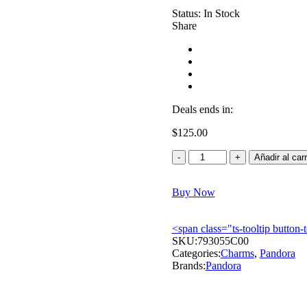
Status:
In Stock
Share
Deals ends in:
$
125.00
Charm
Añadir al carr
de
amor
Buy Now
escrito
a
mano
<span class="ts-tooltip butto
cantidad
SKU:
793055C00
Categories:
Charms
,
Pandora
Brands:
Pandora