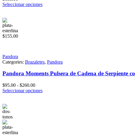
Seleccionar opciones
$
155.00
Pandora
Categories:
Brazaletes
,
Pandora
Pandora Moments Pulsera de Cadena de Serpiente co
Rango
$
95.00
-
$
260.00
de
Seleccionar opciones
precios:
desde
$95.00
hasta
$260.00