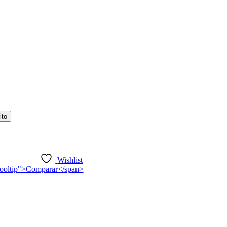
ito
Wishlist
n-tooltip">Comparar</span>