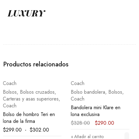
Productos relacionados
-12%
-25%
Coach
Coach
Bolso bandolera
,
Bolsos
,
Bolsos
,
Coach
Carteras y asas superiores
,
Coach
Bandolera mini Klare en
lona exclusiva
Rowan Satchel
$
328.00
$
290.00
$
398.00
$
297.00
Añadir al carrito